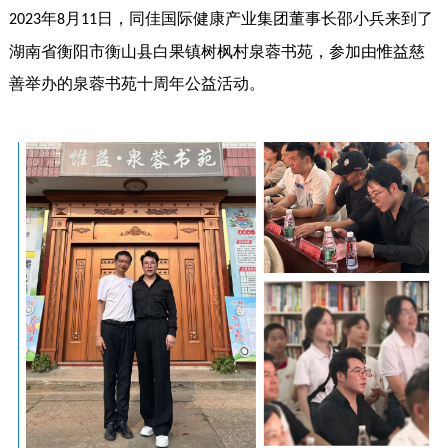
年
月
日，同佳国际健康产业集团董事长邵小兵来到了
2023
8
11
湖南省衡阳市衡山县白果镇树枫村泉蓉书苑，参加由惟益慈
善举办的泉蓉书苑十周年公益活动。