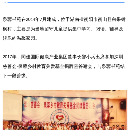
泉蓉书苑在
年
月建成，位于湖南省衡阳市衡山县白果树
2014
7
枫村，主要是为当地留守儿童提供集中学习、阅读、辅导及
娱乐的温馨家园。
年，同佳国际健康产业集团董事长邵小兵出席参加深圳
2017
慈善会·泉蓉乡村教育关爱基金揭牌暨答谢会，与泉蓉书苑结
下一段善缘。